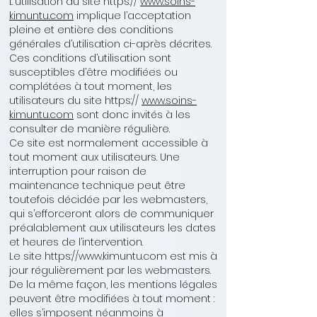
L’utilisation du site https://
www.
soins-
kimuntu.com
implique l’acceptation
pleine et entière des conditions
générales d’utilisation ci-après décrites.
Ces conditions d’utilisation sont
susceptibles d’être modifiées ou
complétées à tout moment, les
utilisateurs du site https://
www.
soins-
kimuntu.com
sont donc invités à les
consulter de manière régulière.
Ce site est normalement accessible à
tout moment aux utilisateurs. Une
interruption pour raison de
maintenance technique peut être
toutefois décidée par les webmasters,
qui s’efforceront alors de communiquer
préalablement aux utilisateurs les dates
et heures de l’intervention.
Le site https://www.kimuntu.com est mis à
jour régulièrement par les webmasters.
De la même façon, les mentions légales
peuvent être modifiées à tout moment :
elles s’imposent néanmoins à