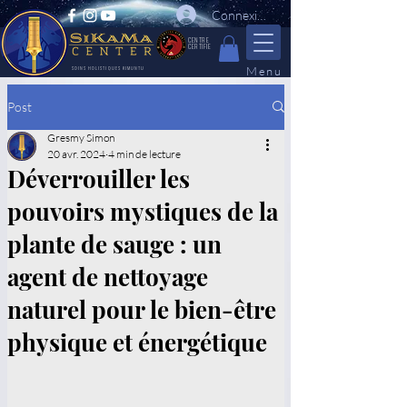
Connexion
CENTRE
CERTIFIE
Menu
SOINS HOLISTIQUES KIMUNTU
Post
Gresmy Simon
20 avr. 2024
4 min de lecture
Déverrouiller les
pouvoirs mystiques de la
plante de sauge : un
agent de nettoyage
naturel pour le bien-être
physique et énergétique