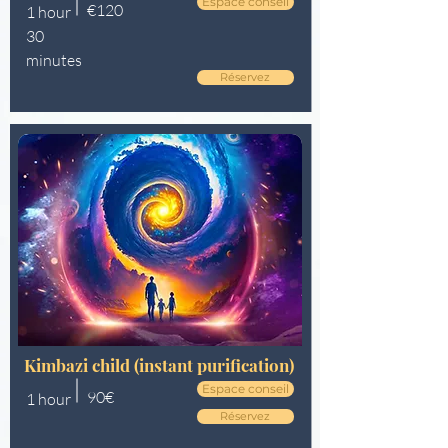
Espace conseil
€120
1 hour
30
minutes
Réservez
Kimbazi child (instant purification)
Espace conseil
90€
1 hour
Réservez