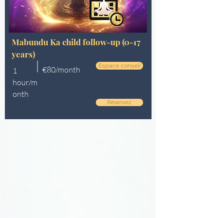
Mabundu Ka child follow-up (0-17
years)
Espace conseil
€80/month
1
hour/m
onth
Réservez