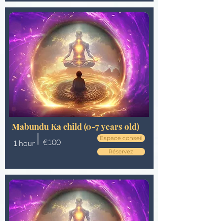
Mabundu Ka child (0-7 years old)
Espace conseil
€100
1 hour
Réservez