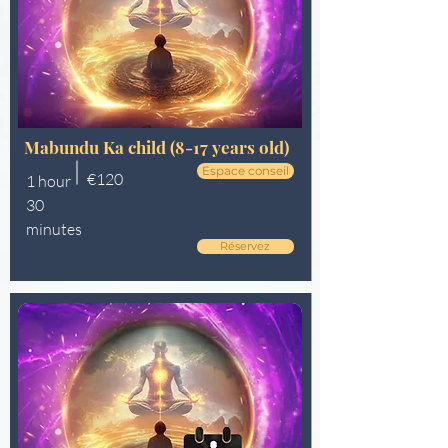
Mabundu Ka child (8-17 years old)
Espace conseil
€120
1 hour
30
minutes
Réservez