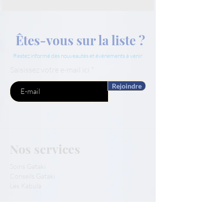
Êtes-vous sur la liste ?
Restez informé des nouveautés et évènements à venir
Saisissez votre e-mail ici
Rejoindre
Nos services
Soins Gataki
Conseils Gataki
Les Kabula
Nos Partenaires