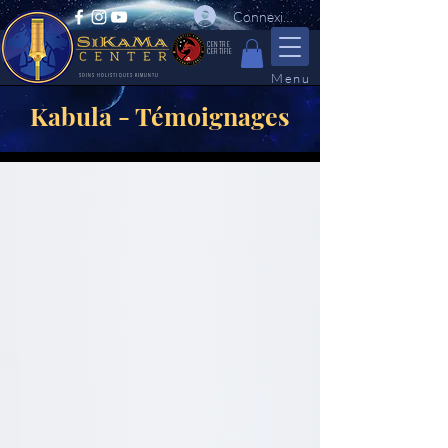
Connexion
CENTRE
CERTIFIE
Menu
SOINS HOLISTIQUES KIMUNTU
Kabula - Témoignages