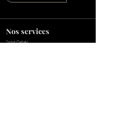
Nos services
Soins Gataki
Conseils Gataki
Les Kabula
Nos Partenaires
Notre équipe
Notre équipe
Nous contacter