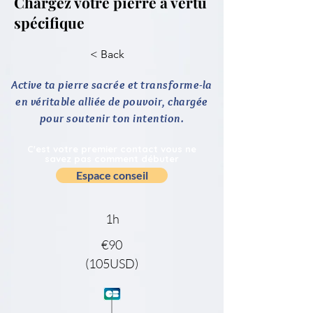
Chargez votre pierre à vertu
spécifique
< Back
Active ta pierre sacrée et transforme-la
en véritable alliée de pouvoir, chargée
pour soutenir ton intention.
C'est votre premier contact vous ne
savez pas comment débuter
Espace conseil
1h
€90
(105USD)