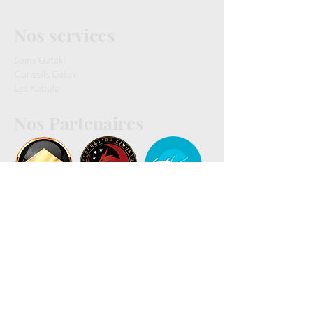
Nos services
Soins Gataki
Conseils Gataki
Les Kabula
Nos Partenaires
Notre équipe
Notre équipe
Nous contacter
E-mail :