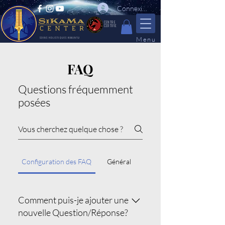
Connexion
CENTRE
CERTIFIE
Menu
SOINS HOLISTIQUES KIMUNTU
FAQ
Questions fréquemment
posées
Configuration des FAQ
Général
Comment puis-je ajouter une
nouvelle Question/Réponse?