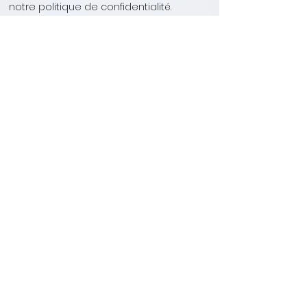
notre politique de confidentialité.
8. Consultation, rectification ou
suppression de vos données
personnelles
A tout moment, vous pouvez consulter,
rectifier ou faire supprimer vos données
personnelles sur simple demande
grâce à notre
formulaire en ligne
Êtes-vous sur la liste ?
Restez informé des nouveautés et évènements à venir
Saisissez votre e-mail ici
Rejoindre