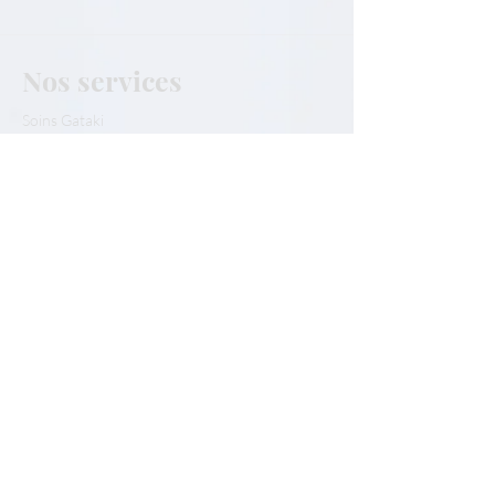
Nos services
Soins Gataki
Conseils Gataki
Les Kabula
Nos Partenaires
Notre équipe
Notre équipe
Nous contacter