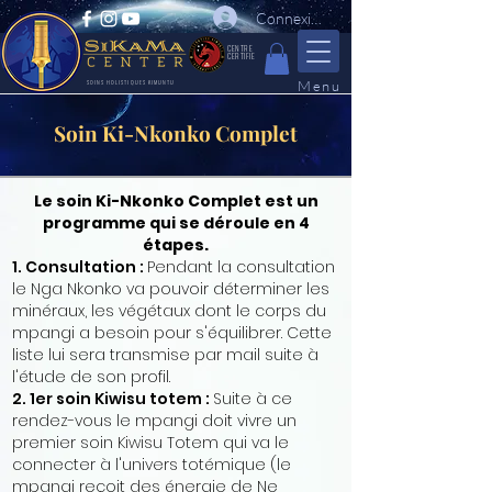
Connexion
CENTRE
CERTIFIE
Menu
SOINS HOLISTIQUES KIMUNTU
Soin Ki-Nkonko Complet
Le soin Ki-Nkonko Complet est un
programme qui se déroule en 4
étapes.
1. Consultation :
Pendant la consultation
le Nga Nkonko va pouvoir déterminer les
minéraux, les végétaux dont le corps du
mpangi a besoin pour s'équilibrer. Cette
liste lui sera transmise par mail suite à
l'étude de son profil.
2. 1er soin Kiwisu totem :
Suite à ce
rendez-vous le mpangi doit vivre un
premier soin Kiwisu Totem qui va le
connecter à l'univers totémique (le
mpangi reçoit des énergie de Ne