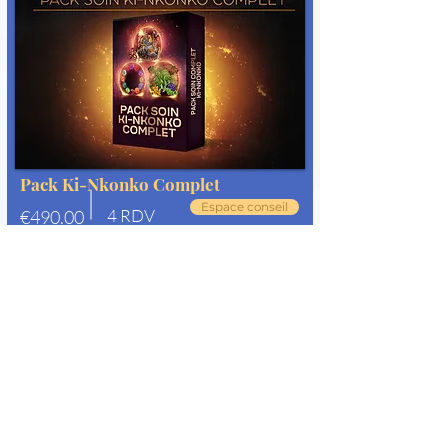
Pack Ki-Nkonko Complet
Espace conseil
4 RDV
€490.00
Réservez
Êtes-vous sur la liste ?
Restez informé des nouveautés et évènements à venir
Saisissez votre e-mail ici
Rejoindre