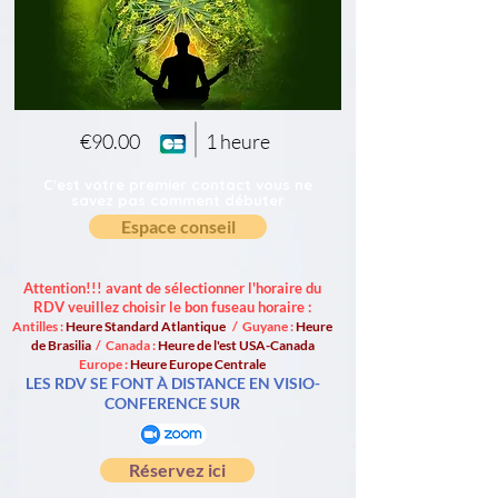
€90.00
1 heure
C'est votre premier contact vous ne
savez pas comment débuter
Espace conseil
Attention!!! avant de sélectionner l'horaire du
RDV veuillez choisir le bon fuseau horaire :
Antilles :
Heure Standard Atlantique
/ Guyane :
Heure
de Brasilia
/ Canada :
Heure de l'est USA-Canada
Europe :
Heure Europe Centrale
LES RDV SE FONT À DISTANCE EN VISIO-
CONFERENCE SUR
Réservez ici