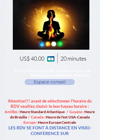
US$ 40.00
20 minutes
C'est votre premier contact vous ne
savez pas comment débuter
Espace conseil
Attention!!! avant de sélectionner l'horaire du
RDV veuillez choisir le bon fuseau horaire :
Antilles :
Heure Standard Atlantique
/ Guyane :
Heure
de Brasilia
/ Canada :
Heure de l'est USA-Canada
Europe :
Heure Europe Centrale
LES RDV SE FONT À DISTANCE EN VISIO-
CONFERENCE SUR