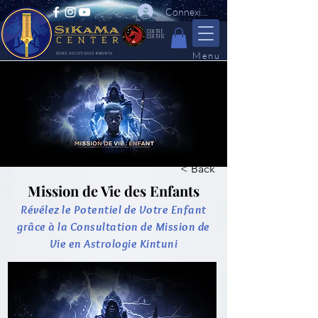
Connexion
CENTRE
CERTIFIE
Menu
SOINS HOLISTIQUES KIMUNTU
< Back
Mission de Vie des Enfants
Révélez le Potentiel de Votre Enfant
grâce à la Consultation de Mission de
Vie en Astrologie Kintuni