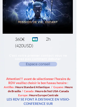
2h
360€
(420USD)
C'est votre premier contact vous ne
savez pas comment débuter
Espace conseil
Attention!!! avant de sélectionner l'horaire du
RDV veuillez choisir le bon fuseau horaire :
Antilles :
Heure Standard Atlantique
/ Guyane :
Heure
de Brasilia
/ Canada :
Heure de l'est USA-Canada
Europe :
Heure Europe Centrale
LES RDV SE FONT À DISTANCE EN VISIO-
CONFERENCE SUR