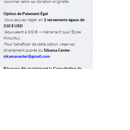
rayonner selon sa vibration originelle.
Option de Paiement Égal
 Vous pouvez régler en 
2 versements égaux de 
210 $ USD
 (équivalent à 360 € — même tarif que l’École 
Kimuntu).
 Pour bénéficier de cette option, réservez 
directement auprès du 
Sikama Center
 : 
sikamacenter@gmail.com
Réservez dès maintenant la Consultation de 
votre Enfant
Informations à fournir :
Nom complet de l’enfant
Date de naissance (jour/mois/année)
Heure de naissance
Lieu de naissance
Origine ethnique (Mélanoderme, Caucasien, 
Asiatique ou autre)
⚠️ L’heure de naissance est cruciale pour une 