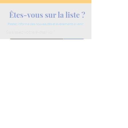
Êtes-vous sur la liste ?
Restez informé des nouveautés et évènements à venir
Saisissez votre e-mail ici
Rejoindre
Nos services
Soins Gataki
Conseils Gataki
Les Kabula
Nos Partenaires