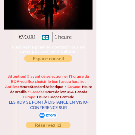
€90.00
1 heure
C'est votre premier contact vous ne
savez pas comment débuter
Espace conseil
Attention!!! avant de sélectionner l'horaire du
RDV veuillez choisir le bon fuseau horaire :
Antilles :
Heure Standard Atlantique
/ Guyane :
Heure
de Brasilia
/ Canada :
Heure de l'est USA-Canada
Europe :
Heure Europe Centrale
LES RDV SE FONT À DISTANCE EN VISIO-
CONFERENCE SUR
Réservez ici