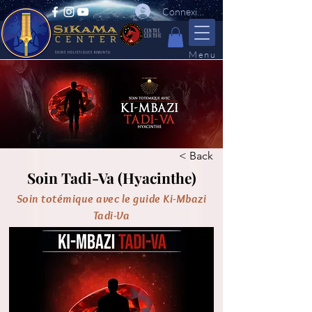
Connexion
CENTRE
CERTIFIE
Menu
SOINS HOLISTIQUES KIMUNTU
< Back
Soin Tadi-Va (Hyacinthe)
Soin totémique avec le guide Ki-Mbazi
Tadi-Va